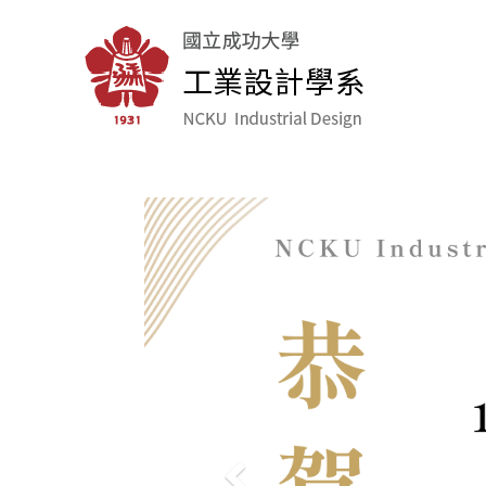
跳
到
主
要
內
容
區
Previous