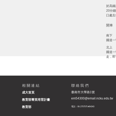
於高鐵
20分
口處左
開車
南下
國道一
北上
國道一
走，即
相關連結
聯絡我們
臺南市大學路1號
成大首頁
em54300@email.ncku.edu.tw
教育部菁英培育計畫
教育部
電話：06-2757575 #54343