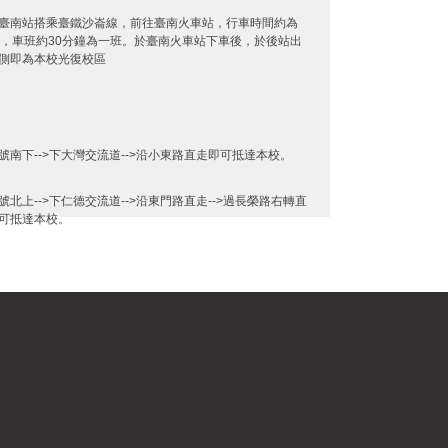
臺南站搭乘臺鐵沙崙線，前往臺南火車站，行車時間約為
鐘，車班約30分鐘為一班。於臺南火車站下車後，於後站出
側即為本校光復校區
號南下-->下大灣交流道-->沿小東路直走即可抵達本校。
號北上-->下仁德交流道-->沿東門路直走-->過長榮路右轉直
可抵達本校。