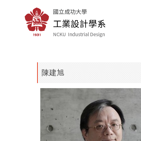
跳
到
主
要
內
容
區
陳建旭