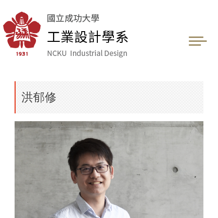
跳
到
主
要
內
容
區
洪郁修