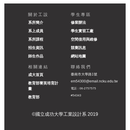
關於工設
學生專區
系所簡介
修業辦法
系上成員
學生實習工廠
系所課程
空間借用與維修
招生資訊
競賽訊息
師生作品
網站地圖
相關連結
聯絡我們
臺南市大學路1號
成大首頁
em54300@email.ncku.edu.tw
教育部菁英培育計
畫
電話：06-2757575
#54343
教育部
©國立成功大學工業設計系 2019