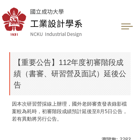
跳
到
主
要
內
容
區
【重要公告】112年度初審階段成
績（書審、研習營及面試）延後公
告
因本次研習營採線上辦理，國外老師審查發表錄影檔
案較為耗時，初審階段成績預計延後至8月5日公告，
若有異動將另行公告。
瀏覽數:
2283