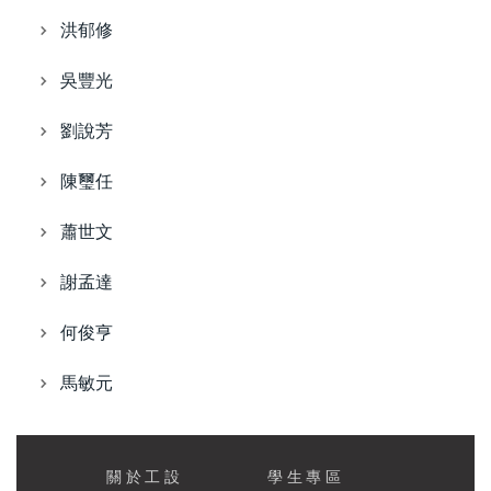
洪郁修
吳豐光
劉說芳
陳璽任
蕭世文
謝孟達
何俊亨
馬敏元
關於工設
學生專區