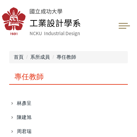
跳
到
主
要
內
容
區
首頁
系所成員
專任教師
專任教師
林彥呈
陳建旭
周君瑞