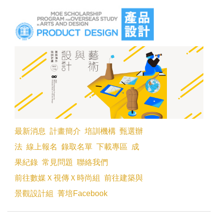
跳
到
主
要
內
容
區
最新消息
計畫簡介
培訓機構
甄選辦
法
線上報名
錄取名單
下載專區
成
果紀錄
常見問題
聯絡我們
前往數媒Ｘ視傳Ｘ時尚組
前往建築與
景觀設計組
菁培Facebook