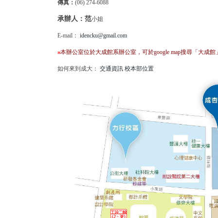
傳真：
(06) 274-6088
承辦人：范
小姐
E-mail：
idencku@gmail.com
本辦公室位於大成館系辦公室，可於google map搜尋「大成館
※
如何來到成大：
交通資訊
校本部位置