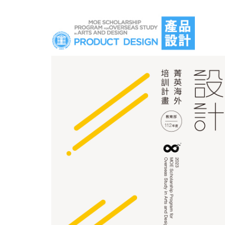
跳
到
主
要
內
容
區