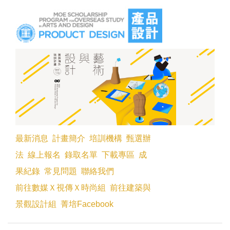
跳
到
主
要
內
容
區
最新消息
計畫簡介
培訓機構
甄選辦
法
線上報名
錄取名單
下載專區
成
果紀錄
常見問題
聯絡我們
前往數媒Ｘ視傳Ｘ時尚組
前往建築與
景觀設計組
菁培Facebook